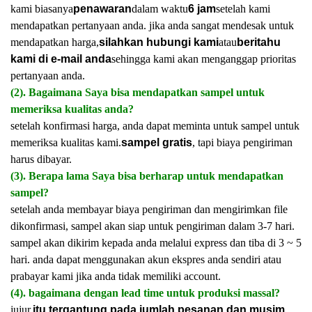
kami biasanya
penawaran
dalam waktu
6 jam
setelah kami
mendapatkan pertanyaan anda. jika anda sangat mendesak untuk
mendapatkan harga,
silahkan hubungi kami
atau
beritahu
kami di e-mail anda
sehingga kami akan menganggap prioritas
pertanyaan anda.
(2). Bagaimana Saya bisa mendapatkan sampel untuk
memeriksa kualitas anda?
setelah konfirmasi harga, anda dapat meminta untuk sampel untuk
memeriksa kualitas kami.
sampel gratis
, tapi biaya pengiriman
harus dibayar.
(3). Berapa lama Saya bisa berharap untuk mendapatkan
sampel?
setelah anda membayar biaya pengiriman dan mengirimkan file
dikonfirmasi, sampel akan siap untuk pengiriman dalam 3-7 hari.
sampel akan dikirim kepada anda melalui express dan tiba di 3 ~ 5
hari. anda dapat menggunakan akun ekspres anda sendiri atau
prabayar kami jika anda tidak memiliki account.
(4). bagaimana dengan lead time untuk produksi massal?
jujur,
itu tergantung pada jumlah pesanan dan musim