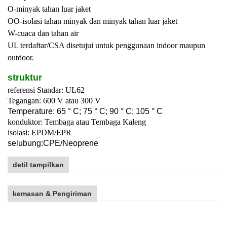
O-minyak tahan luar jaket
OO-isolasi tahan minyak dan minyak tahan luar jaket
W-cuaca dan tahan air
UL terdaftar/CSA disetujui untuk penggunaan indoor maupun
outdoor.
struktur
referensi Standar: UL62
Tegangan: 600 V atau 300 V
T
emperature: 65 ° C; 75 ° C; 90 ° C; 105 ° C
konduktor: Tembaga atau Tembaga Kaleng
isolasi: EPDM/EPR
selubung:
C
PE/
Neoprene
detil tampilkan
kemasan & Pengiriman