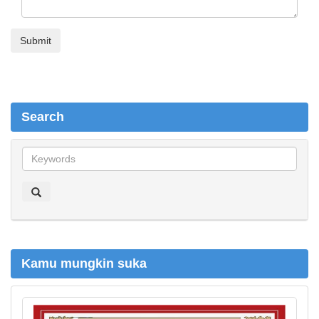
Search
S
e
a
r
c
h
Kamu mungkin suka