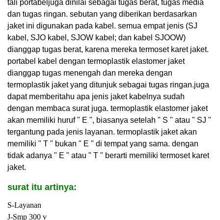
tali portabel
juga dinilai sebagai tugas berat, tugas media
dan tugas ringan. sebutan yang diberikan berdasarkan
jaket ini digunakan pada kabel. semua empat jenis (SJ
kabel, SJO kabel, SJOW kabel; dan kabel SJOOW)
dianggap tugas berat, karena mereka termoset karet jaket.
portabel kabel dengan termoplastik elastomer jaket
dianggap tugas menengah dan mereka dengan
termoplastik jaket yang ditunjuk sebagai tugas ringan
.
juga
dapat memberitahu apa jenis jaket kabelnya sudah
dengan membaca surat juga. termoplastik elastomer jaket
akan memiliki huruf " E ", biasanya setelah " S " atau " SJ "
tergantung pada jenis layanan. termoplastik jaket akan
memiliki " T " bukan " E " di tempat yang sama. dengan
tidak adanya " E " atau " T " berarti memiliki termoset karet
jaket.
surat itu artinya:
S-Layanan
J-Smp 300 v