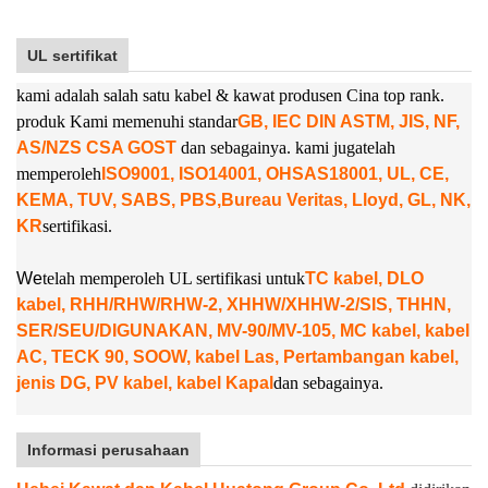
UL sertifikat
kami adalah salah satu kabel & kawat produsen Cina top rank.
produk Kami memenuhi standar
GB, IEC DIN ASTM, JIS, NF,
AS/NZS CSA GOST
dan sebagainya. kami juga
telah
memperoleh
ISO9001, ISO14001, OHSAS18001, UL, CE,
KEMA, TUV, SABS, PBS,
Bureau Veritas, Lloyd, GL, NK,
KR
sertifikasi.
W
e
telah memperoleh UL sertifikasi untuk
TC kabel, DLO
kabel, RHH/RHW/RHW-2, XHHW/XHHW-2/SIS, THHN,
SER/SEU/DIGUNAKAN, MV-90/MV-105, MC kabel, kabel
AC, TECK 90, SOOW, kabel Las, Pertambangan kabel,
jenis DG, PV kabel, kabel Kapal
dan sebagainya.
Informasi perusahaan