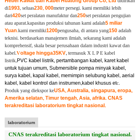
Hebei Kawat dan Kabel Huatong Group Co, Ltd
didirikan
di
1993
, seluas
230, 000
meter persegi. kami memiliki lebih
dari
420
set peralatan manufaktur dan
250
set peralatan pengujian
atau aparat.
kapasitas produksi tahunan kami adalah
5 miliar
Yuan
.
kami memiliki
1200
pengusaha, di antara yang
150
adalah
teknisi. berdasarkan manajemen ilmiah, sekarang kami adalah
komprehensif, skala besar perusahaan dalam industri kawat dan
kabel.
V
oltage hingga
35KV
,
termasuk X L P E kabel
listrik,
PVC kabel listrik, pertambangan kabel, karet kabel
untuk tujuan umum, Submersible pompa minyak kabel,
surya kabel, kapal kabel, memimpin selubung kabel, aerial
kabel, kabel kontrol dan instrumen,
kabel khusus et
c.
Produk yang diekspor ke
USA, Australia, singapura, eropa,
Amerika selatan, Timur tengah, Asia, afrika. CNAS
terakreditasi laboratorium tingkat nasional.
laboratorium
CNAS terakreditasi laboratorium tingkat nasional.