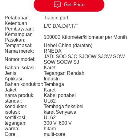
Pelabuhan:
Tianjin port
Ketentuan
L/C,D/A,D/P,T/T
Pembayaran:
Kemampuan
100000 Kilometer/kilometer per Month
Pasokan:
Tempat asal:
Hebei China (daratan)
Nama merek:
RNEDA
JADI SOO SJO SJOOW SJOW SOW
Nomor model:
SOW SOOW SJ
Bahan isolasi:
Karet
Jenis:
Tegangan Rendah
Aplikasi:
Industri
Bahan konduktor:
Tembaga
Jaket:
Karet
nama produk:
Kabel portabel
standar:
UL62
konduktor:
Tembaga fleksibel
isolasi:
karet Senyawa
sertifikasi:
UL62
tegangan:
300 V, 600 V
warna:
hitam
Core:
multi-core