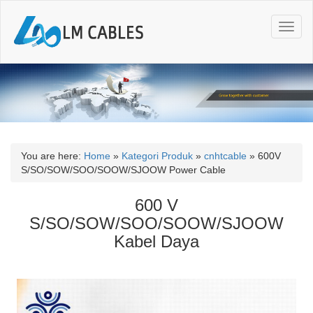
T
o
g
g
l
e
n
a
v
i
You are here:
Home
»
Kategori Produk
»
cnhtcable
»
600V
g
S/SO/SOW/SOO/SOOW/SJOOW Power Cable
a
t
600 V
i
S/SO/SOW/SOO/SOOW/SJOOW
o
Kabel Daya
n