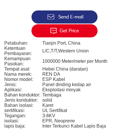
Pelabuhan:
Tianjin Port, China
Ketentuan
L/C,T/T,Western Union
Pembayaran:
Kemampuan
1000000 Meter/meter per Month
Pasokan:
Tempat asal:
Hebei China (daratan)
Nama merek:
REN DA
Nomor model:
ESP Kabel
Jenis:
Panel dinding kedap air
Aplikasi:
Eksploitasi minyak
Bahan konduktor:
Tembaga
Jenis konduktor:
solid
Bahan isolasi:
Karet
sertifikasi:
UL Sertifikat
Tegangan:
3-6KV
isolasi:
EPR, Neoprene
lapis baja:
Inter Terkunci Kabel Lapis Baja