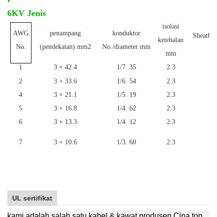
6KV Jenis
isolasi
AWG
penampang
konduktor
Sheath K
ketebalan
m
No.
(pendekatan) mm2
No./diameter mm
mm
3 × 42.4
1/7. 35
2.3
1
1
2
3 × 33.6
1/6. 54
2.3
1
4
3 × 21.1
1/5. 19
2.3
1
5
3 × 16.8
1/4. 62
2.3
1
6
3 × 13.3
1/4. 12
2.3
1
7
3 × 10.6
1/3. 60
2.3
1
UL sertifikat
kami adalah salah satu kabel & kawat produsen Cina top