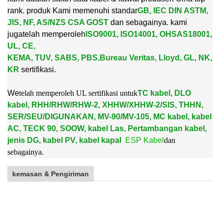
rank. produk Kami memenuhi standar
GB, IEC DIN ASTM,
JIS, NF, AS/NZS CSA GOST
dan sebagainya. kami
juga
telah memperoleh
ISO9001, ISO14001, OHSAS18001,
UL, CE,
KEMA, TUV, SABS, PBS,
Bureau Veritas, Lloyd, GL, NK,
KR
sertifikasi.
W
e
telah memperoleh UL sertifikasi untuk
TC kabel, DLO
kabel, RHH/RHW/RHW-2, XHHW/XHHW-2/SIS, THHN,
SER/SEU/DIGUNAKAN, MV-90/MV-105, MC kabel, kabel
AC, TECK 90, SOOW, kabel Las, Pertambangan kabel,
jenis DG, kabel PV, kabel kapal
ESP Kabel
dan
sebagainya.
kemasan & Pengiriman