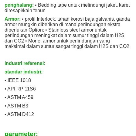
penghalang:
• Bedding tape untuk melindungi jaket. karet
diresapi/kain tenun
Armor:
• profil Interlock, tahan korosi baja galvanis. ganda
armor mungkin diberikan di mana perlindungan ekstra
diperlukan Option: • Stainless steel armor untuk
perlindungan meningkat dalam sumur tinggi dalam H2S
dan CO2 • Monel armor untuk perlindungan yang
maksimal dalam sumur sangat tinggi dalam H2S dan CO2
industri referensi:
standar industri:
• IEEE 1018
• API RP 11S6
• ASTM A459
• ASTM B3
• ASTM D412
parameter: