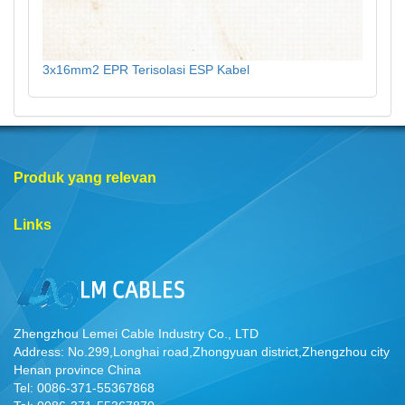
3x16mm2 EPR Terisolasi ESP Kabel
Produk yang relevan
Links
Zhengzhou Lemei Cable Industry Co., LTD
Address: No.299,Longhai road,Zhongyuan district,Zhengzhou city
Henan province China
Tel: 0086-371-55367868