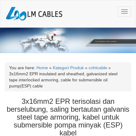
T
o
g
g
l
e
n
a
v
i
You are here:
Home
»
Kategori Produk
»
cnhtcable
»
g
3x16mm2 EPR insulated and sheathed, galvanized steel
a
tape interlocked armoring, cable for submersible oil
t
pump(ESP) cable
i
o
3x16mm2 EPR terisolasi dan
n
berselubung, saling bertautan galvanis
steel tape armoring, kabel untuk
submersible pompa minyak (ESP)
kabel