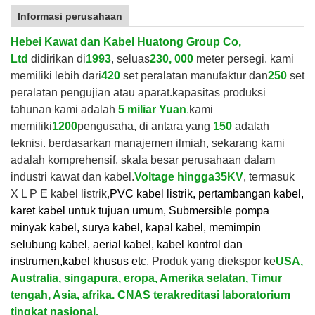
Informasi perusahaan
Hebei Kawat dan Kabel Huatong Group Co,
Ltd
didirikan di
1993
, seluas
230, 000
meter persegi. kami
memiliki lebih dari
420
set peralatan manufaktur dan
250
set
peralatan pengujian atau aparat.
kapasitas produksi
tahunan kami adalah
5 miliar Yuan
.
kami
memiliki
1200
pengusaha, di antara yang
150
adalah
teknisi. berdasarkan manajemen ilmiah, sekarang kami
adalah komprehensif, skala besar perusahaan dalam
industri kawat dan kabel.
V
oltage hingga
35KV
,
termasuk
X L P E kabel listrik,
PVC kabel listrik, pertambangan kabel,
karet kabel untuk tujuan umum, Submersible pompa
minyak kabel, surya kabel, kapal kabel, memimpin
selubung kabel, aerial kabel, kabel kontrol dan
instrumen,
kabel khusus et
c. Produk yang diekspor ke
USA,
Australia, singapura, eropa, Amerika selatan, Timur
tengah, Asia, afrika. CNAS terakreditasi laboratorium
tingkat nasional.