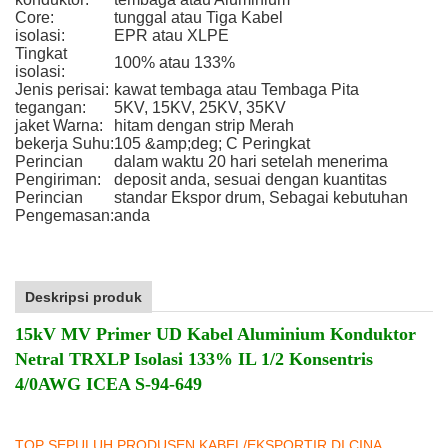
Core:
tunggal atau Tiga Kabel
isolasi:
EPR atau XLPE
Tingkat
100% atau 133%
isolasi:
Jenis perisai:
kawat tembaga atau Tembaga Pita
tegangan:
5KV, 15KV, 25KV, 35KV
jaket Warna:
hitam dengan strip Merah
bekerja Suhu:
105 &amp;deg; C Peringkat
Perincian
dalam waktu 20 hari setelah menerima
Pengiriman:
deposit anda, sesuai dengan kuantitas
Perincian
standar Ekspor drum, Sebagai kebutuhan
Pengemasan:
anda
Deskripsi produk
15kV MV Primer UD Kabel Aluminium Konduktor
Netral TRXLP Isolasi 133% IL 1/2 Konsentris
4/0AWG ICEA S-94-649
TOP SEPULUH PRODUSEN KABEL/EKSPORTIR DI CINA