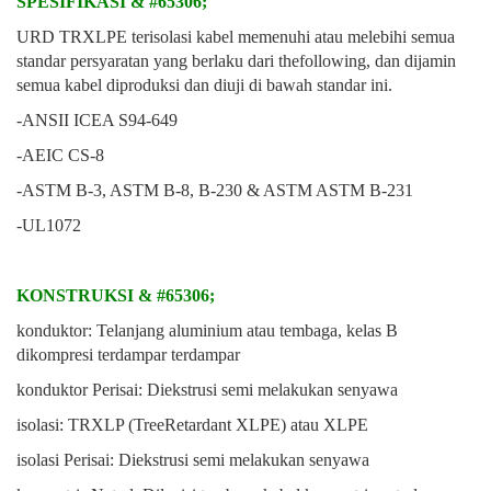
SPESIFIKASI & #65306;
URD TRXLPE terisolasi kabel memenuhi atau melebihi semua
standar persyaratan yang berlaku dari thefollowing, dan dijamin
semua kabel diproduksi dan diuji di bawah standar ini.
-ANSII ICEA S94-649
-AEIC CS-8
-ASTM B-3, ASTM B-8, B-230 & ASTM ASTM B-231
-UL1072
KONSTRUKSI & #65306;
konduktor: Telanjang aluminium atau tembaga, kelas B
dikompresi terdampar terdampar
konduktor Perisai: Diekstrusi semi melakukan senyawa
isolasi: TRXLP (TreeRetardant XLPE) atau XLPE
isolasi Perisai: Diekstrusi semi melakukan senyawa