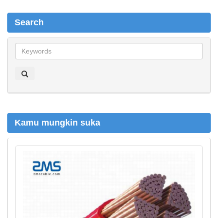
Search
S
e
a
r
c
h
Kamu mungkin suka