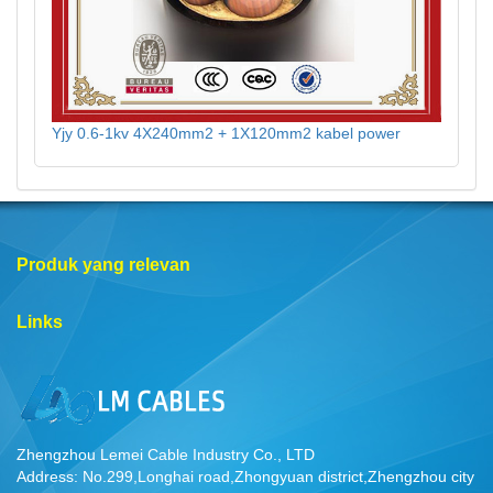
Yjy 0.6-1kv 4X240mm2 + 1X120mm2 kabel power
Produk yang relevan
Links
Zhengzhou Lemei Cable Industry Co., LTD
Address: No.299,Longhai road,Zhongyuan district,Zhengzhou city