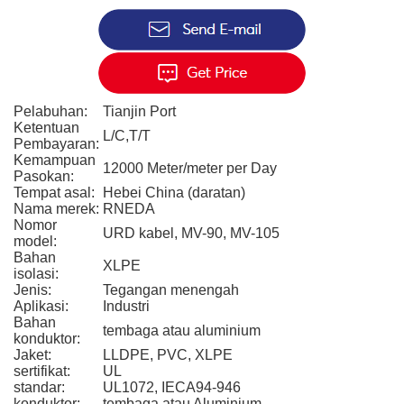
Pelabuhan:
Tianjin Port
Ketentuan
L/C,T/T
Pembayaran:
Kemampuan
12000 Meter/meter per Day
Pasokan:
Tempat asal:
Hebei China (daratan)
Nama merek:
RNEDA
Nomor
URD kabel, MV-90, MV-105
model:
Bahan
XLPE
isolasi:
Jenis:
Tegangan menengah
Aplikasi:
Industri
Bahan
tembaga atau aluminium
konduktor:
Jaket:
LLDPE, PVC, XLPE
sertifikat:
UL
standar:
UL1072, IECA94-946
konduktor:
tembaga atau Aluminium