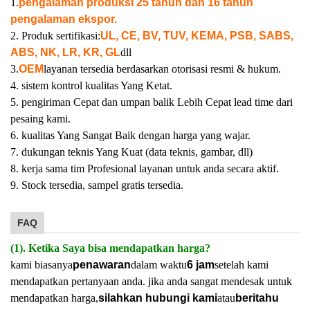
1.
pengalaman produksi 25 tahun dan 16 tahun
pengalaman ekspor.
2. Produk sertifikasi:
UL, CE, BV, TUV, KEMA, PSB, SABS,
ABS, NK, LR, KR, GL
dll
3.
OEM
layanan tersedia berdasarkan otorisasi resmi & hukum.
4. sistem kontrol kualitas Yang Ketat.
5. pengiriman Cepat dan umpan balik Lebih Cepat lead time dari
pesaing kami.
6. kualitas Yang Sangat Baik dengan harga yang wajar.
7. dukungan teknis Yang Kuat (data teknis, gambar, dll)
8. kerja sama tim Profesional layanan untuk anda secara aktif.
9. Stock tersedia, sampel gratis tersedia.
FAQ
(1). Ketika Saya bisa mendapatkan harga?
kami biasanya
penawaran
dalam waktu
6 jam
setelah kami
mendapatkan pertanyaan anda. jika anda sangat mendesak untuk
mendapatkan harga,
silahkan hubungi kami
atau
beritahu