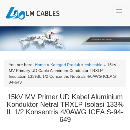
T
o
g
g
l
e
n
a
v
i
You are here:
Home
»
Kategori Produk
»
cnhtcable
»
15kV
g
MV Primary UD Cable Aluminum Conductor TRXLP
a
Insulation 133%IL 1/2 Concentric Neutrals 4/0AWG ICEA S-
t
94-649
i
o
15kV MV Primer UD Kabel Aluminium
n
Konduktor Netral TRXLP Isolasi 133%
IL 1/2 Konsentris 4/0AWG ICEA S-94-
649