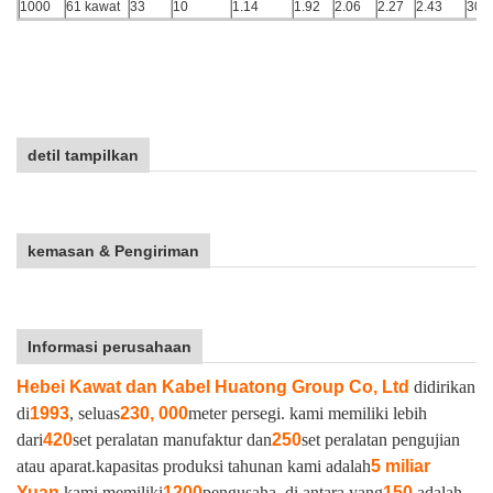
1000
61 kawat
33
10
1.14
1.92
2.06
2.27
2.43
308
detil tampilkan
kemasan & Pengiriman
Informasi perusahaan
Hebei Kawat dan Kabel Huatong Group Co, Ltd
didirikan
di
1993
, seluas
230, 000
meter persegi. kami memiliki lebih
dari
420
set peralatan manufaktur dan
250
set peralatan pengujian
atau aparat.
kapasitas produksi tahunan kami adalah
5 miliar
Yuan
.
kami memiliki
1200
pengusaha, di antara yang
150
adalah